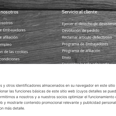
 nosotros
Servicio al cliente
osotros
Ejercer el derecho de desistimi
e Embajadores
Devolución de pedido
 afiliación
Reclamar artículo defectuoso
Programa de Embajadores
 empleo
Programa de afiliación
ón de las cookies
Envío
condiciones
Encuentra la talla adecuada
Contacto
Preguntas frecuentes
Política de privacidad
© 2010 – 2026
WePlayHandball.es