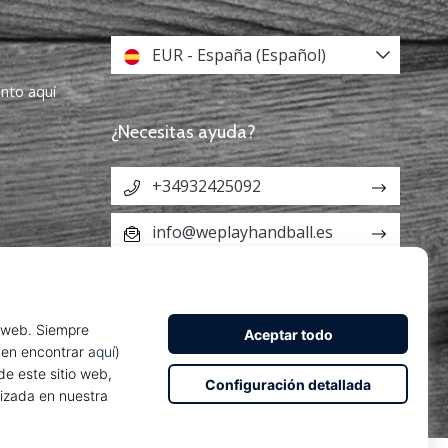
EUR - España (Español)
ento aquí
¿Necesitas ayuda?
+34932425092
info@weplayhandball.es