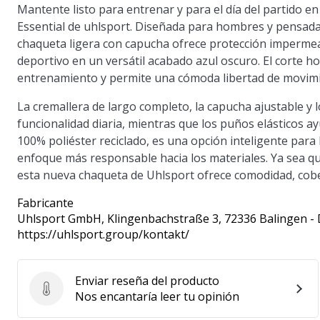
Mantente listo para entrenar y para el día del partido 
Essential de uhlsport. Diseñada para hombres y pensada pa
chaqueta ligera con capucha ofrece protección impermea
deportivo en un versátil acabado azul oscuro. El corte h
entrenamiento y permite una cómoda libertad de movimi
La cremallera de largo completo, la capucha ajustable y l
funcionalidad diaria, mientras que los puños elásticos ayu
100% poliéster reciclado, es una opción inteligente para 
enfoque más responsable hacia los materiales. Ya sea que 
esta nueva chaqueta de Uhlsport ofrece comodidad, cober
Fabricante
Uhlsport GmbH
, Klingenbachstraße 3, 72336 Balingen -
https://uhlsport.group/kontakt/
Enviar reseña del producto
Enviar reseña del producto
Nos encantaría leer tu opinión