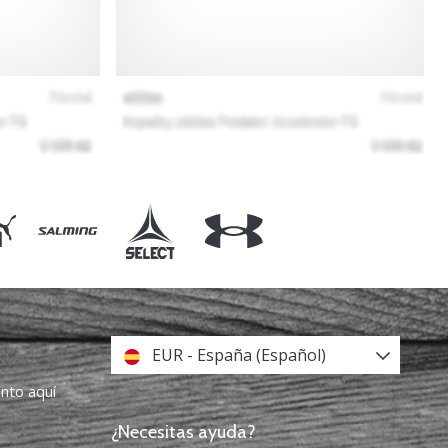
EUR - España (Español)
ento aquí
¿Necesitas ayuda?