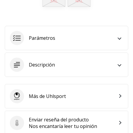
3XL
4XL
embajador
Weplayhandball!
¿Te
consideras
un
Parámetros
jugón?
¡Te
queremos
en
Descripción
nuestro
equipo!
Más de Uhlsport
Uhlsport
Mostrar
todos
los
Enviar reseña del producto
artículos
Enviar reseña del producto
Nos encantaría leer tu opinión