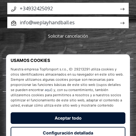
+34932425092
info@weplayhandball.es
Solicitar cancelación
Acerca de nosotros
Servicio al cliente
WePlayHandball.es