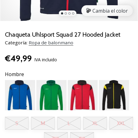
zapatillas
Cambia el color
de
balonmano
PUMA
Accelerate
Chaqueta Uhlsport Squad 27 Hooded Jacket
NITRO
Categoría:
Ropa de balonmano
SQD
5!
€49,99
Descubre
IVA incluido
las
actualizaciones
Hombre
técnicas
y…
25. 11. 2024
•
2 min. de lectura
S
M
L
XL
XXL
¡Conviértete
en