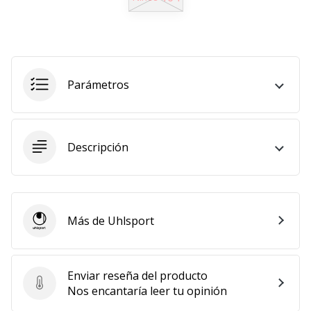
embajador
Weplayhandball!
¿Te
consideras
Parámetros
un
jugón?
¡Te
queremos
en
Descripción
nuestro
equipo!
Más de Uhlsport
Uhlsport
Mostrar
todos
los
Enviar reseña del producto
artículos
Enviar reseña del producto
Nos encantaría leer tu opinión