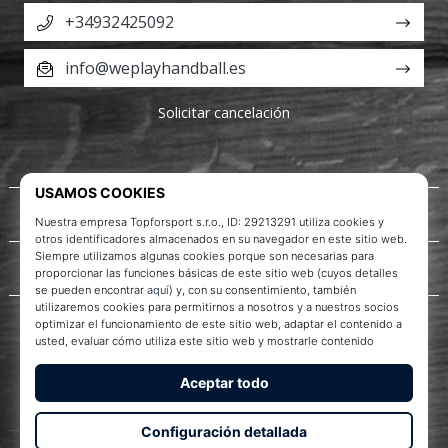
+34932425092
info@weplayhandball.es
Solicitar cancelación
Acerca de nosotros
Servicio al cliente
WePlayHandball.es