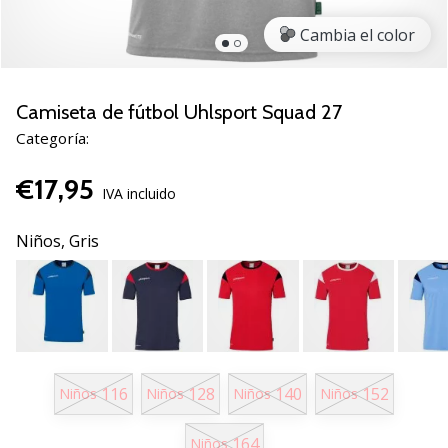
zapatillas
Cambia el color
de
balonmano
PUMA
Accelerate
Camiseta de fútbol Uhlsport Squad 27
NITRO
Categoría:
SQD
5!
€17,95
Descubre
IVA incluido
las
actualizaciones
Niños,
Gris
técnicas
y…
25. 11. 2024
•
2 min. de lectura
116
128
140
152
Niños
Niños
Niños
Niños
¡Conviértete
164
Niños
en