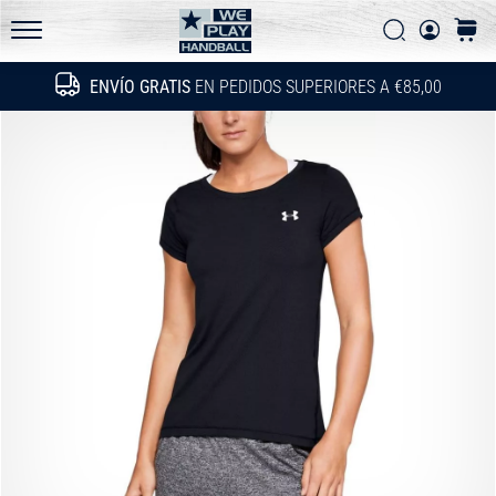
las
Buscar
carrit
actualizaciones
WePlayHandball.es
técnicas
ENVÍO GRATIS
EN PEDIDOS SUPERIORES A €85,00
Buscar
y
averigua
si…
15. 5. 2026
•
4 min. de lectura
PUMA
Accelerate
NITRO
SQD
5
¡Conoce
las
nuevas