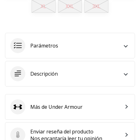
XL
XXL
3XL
embajador
Weplayhandball!
¿Te
consideras
un
jugón?
Parámetros
¡Te
queremos
en
nuestro
Descripción
equipo!
Mostrar
Más de Under Armour
Under Armour
todos
los
artículos
Enviar reseña del producto
Enviar reseña del producto
Nos encantaría leer tu opinión