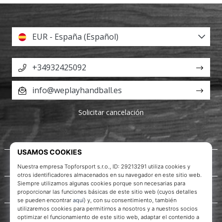
EUR - España (Español)
+34932425092
info@weplayhandball.es
Solicitar cancelación
Acerca de nosotros
Servicio al cliente