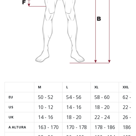
M
L
XL
XXL
50 - 52
54 - 56
58 - 60
62 - 6
EU
10 - 12
14 - 16
18 - 20
22 - 2
US
14 - 16
18 - 20
22 - 24
26 - 2
UK
163 - 170
170 - 178
178 - 186
186 -
A
ALTURA