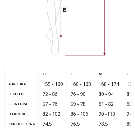
XS
S
M
L
155 - 160
160 - 168
168 - 174
174
A ALTURA
72 - 86
76 - 90
80 - 94
84 
B BUSTO
57 - 76
59 - 78
61 - 82
65 
C CINTURA
82 - 102
86 - 106
90 -110
94 
D CADERA
74,5
76,5
78,5
80,
E ENTREPIERNA