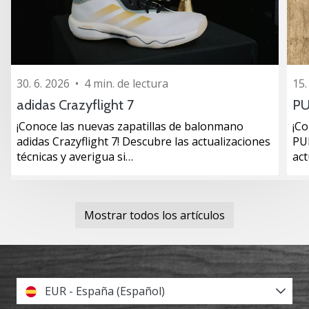
30. 6. 2026
•
4 min. de lectura
15.
adidas Crazyflight 7
PU
¡Conoce las nuevas zapatillas de balonmano
¡Co
adidas Crazyflight 7! Descubre las actualizaciones
PU
técnicas y averigua si…
act
Mostrar todos los artículos
EUR - España (Español)