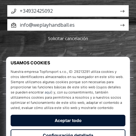
+34932425092
info@weplayhandball.es
Solicitar cancelación
Acerca de nosotros
Servicio al cliente
WePlayHandball.es