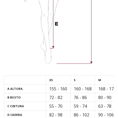
zapatillas
de
balonmano
PUMA
Accelerate
NITRO
SQD
5!
Descubre
las
actualizaciones
técnicas
y…
XS
S
M
155 - 160
160 - 168
168 - 174
A ALTURA
25. 11. 2024
72 - 82
76 - 86
80 - 90
•
B BUSTO
2 min. de lectura
55 - 70
59 - 74
63 - 78
C CINTURA
¡Conviértete
82 - 98
86 - 102
90 - 106
D CADERA
en