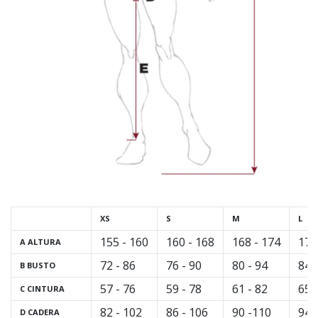
XS
S
M
L
155 - 160
160 - 168
168 - 174
174
A ALTURA
72 - 86
76 - 90
80 - 94
84 
B BUSTO
57 - 76
59 - 78
61 - 82
65 
C CINTURA
82 - 102
86 - 106
90 -110
94 
D CADERA