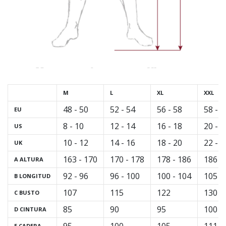
M
L
XL
XXL
48 - 50
52 - 54
56 - 58
58 - 6
EU
8 - 10
12 - 14
16 - 18
20 - 2
US
10 - 12
14 - 16
18 - 20
22 - 2
UK
163 - 170
170 - 178
178 - 186
186 -
A
ALTURA
92 - 96
96 - 100
100 - 104
105 -
B
LONGITUD
107
115
122
130
C
BUSTO
85
90
95
100
D
CINTURA
E
CADERA