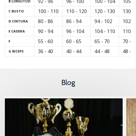
92 - 96
96 - 100
100 - 104
105 -
B
LONGITUD
100 - 110
110 - 120
120 - 130
130 -
C
BUSTO
80 - 86
86 - 94
94 - 102
102 -
D
CINTURA
90 - 94
96 - 104
104 - 110
110 -
E
CADERA
55 - 60
60 - 65
65 - 70
70 - 7
F
36 - 40
40 - 44
44 - 48
48 -
G BICEPS
Blog