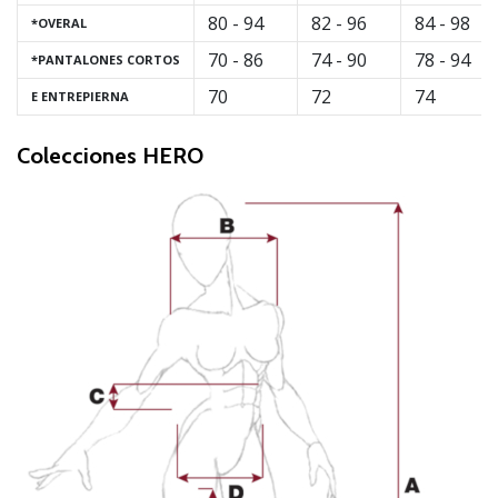
80 - 94
82 - 96
84 - 98
embajador
*OVERAL
Weplayhandball!
70 - 86
74 - 90
78 - 94
*PANTALONES CORTOS
¿Te
70
72
74
E ENTREPIERNA
consideras
un
Colecciones HERO
jugón?
¡Te
queremos
en
nuestro
equipo!
Mostrar
todos
los
artículos