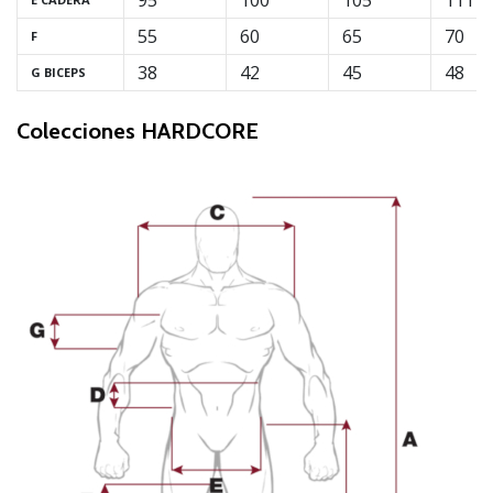
95
100
105
111
55
60
65
70
F
38
42
45
48
G BICEPS
Colecciones HARDCORE