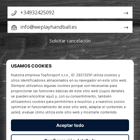
zapatillas
+34932425092
de
balonmano
PUMA
info@weplayhandball.es
Accelerate
NITRO
Solicitar cancelación
SQD
5!
Descubre
las
Acerca de nosotros
actualizaciones
técnicas
y…
Servicio al cliente
25. 11. 2024
•
2 min. de lectura
¡Conviértete
WePlayHandball.es
en