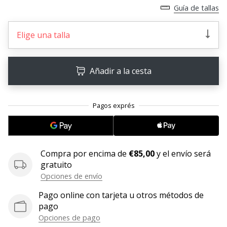
Guía de tallas
embajador
Weplayhandball!
Elige una talla
¿Te
consideras
un
Añadir a la cesta
jugón?
¡Te
queremos
en
nuestro
equipo!
Compra por encima de
€85,00
y el envío será
gratuito
Mostrar
Opciones de envío
todos
Pago online con tarjeta u otros métodos de
los
pago
artículos
Opciones de pago