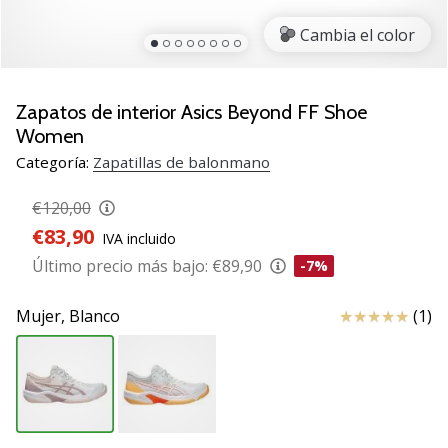
zapatillas
Cambia el color
de
balonmano
PUMA
Accelerate
Zapatos de interior Asics Beyond FF Shoe
NITRO
Women
SQD
Categoría:
Zapatillas de balonmano
5!
Descubre
€120,00
las
€83,90
actualizaciones
IVA incluido
técnicas
Último precio más bajo:
€89,90
-7%
y…
Reseña
Mujer,
Blanco
(1)
25. 11. 2024
•
2 min. de lectura
¡Conviértete
en