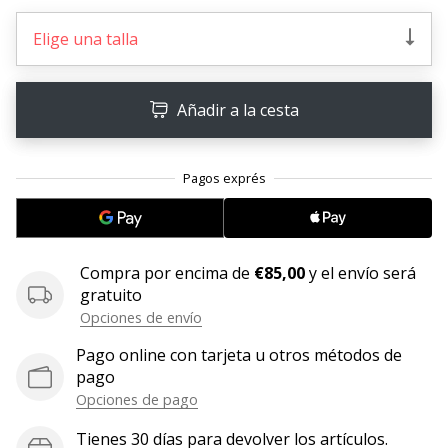
embajador
Elige una talla
Weplayhandball!
¿Te
consideras
Añadir a la cesta
un
jugón?
¡Te
queremos
en
nuestro
equipo!
Compra por encima de
€85,00
y el envío será
gratuito
Opciones de envío
Mostrar
Pago online con tarjeta u otros métodos de
todos
pago
los
Opciones de pago
artículos
Tienes 30 días para devolver los artículos.