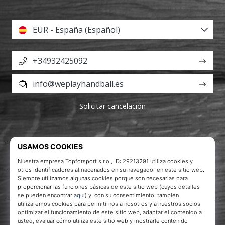
EUR - España (Español)
+34932425092
info@weplayhandball.es
Solicitar cancelación
Acerca de nosotros
Servicio al cliente