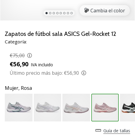
zapatillas
Cambia el color
de
balonmano
PUMA
Accelerate
Zapatos de fútbol sala ASICS Gel-Rocket 12
NITRO
Categoría:
SQD
5!
€75,00
Descubre
€56,90
IVA incluido
las
actualizaciones
Último precio más bajo:
€56,90
técnicas
y…
Mujer,
Rosa
25. 11. 2024
•
2 min. de lectura
¡Conviértete
Guía de tallas
en