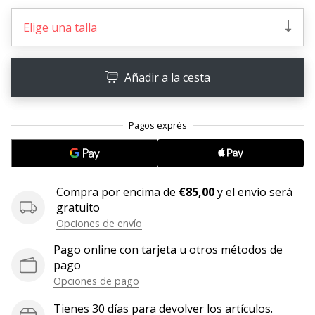
embajador
Elige una talla
Weplayhandball!
¿Te
consideras
Añadir a la cesta
un
jugón?
¡Te
queremos
en
nuestro
equipo!
Compra por encima de
€85,00
y el envío será
gratuito
Opciones de envío
Mostrar
Pago online con tarjeta u otros métodos de
todos
pago
los
Opciones de pago
artículos
Tienes 30 días para devolver los artículos.