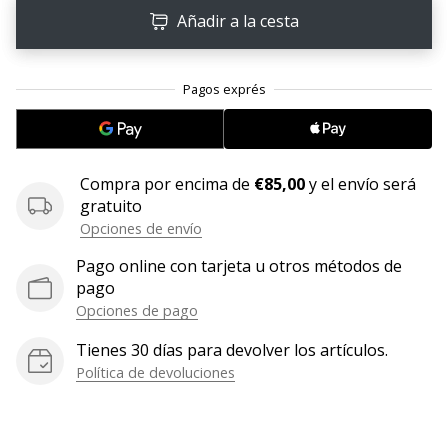
Añadir a la cesta
embajador
Weplayhandball!
¿Te
consideras
un
jugón?
¡Te
Compra por encima de
€85,00
y el envío será
queremos
gratuito
en
Opciones de envío
nuestro
equipo!
Pago online con tarjeta u otros métodos de
pago
Opciones de pago
Mostrar
Tienes 30 días para devolver los artículos.
todos
Política de devoluciones
los
artículos