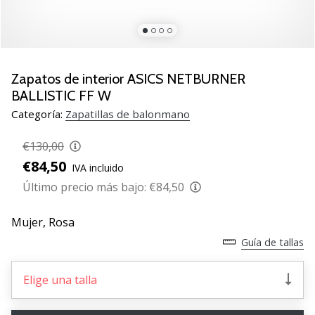
zapatillas
de
balonmano
PUMA
Accelerate
Zapatos de interior ASICS NETBURNER
NITRO
BALLISTIC FF W
SQD
Categoría:
Zapatillas de balonmano
5!
Descubre
€130,00
las
€84,50
actualizaciones
IVA incluido
técnicas
Último precio más bajo:
€84,50
y…
Mujer,
Rosa
Guía de tallas
25. 11. 2024
•
2 min. de lectura
Elige una talla
¡Conviértete
en