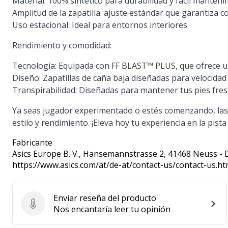
Material: 100% sintético para durabilidad y fácil manten
Amplitud de la zapatilla: ajuste estándar que garantiza
Uso estacional: Ideal para entornos interiores
Rendimiento y comodidad:
Tecnología: Equipada con FF BLAST™ PLUS, que ofrece un
Diseño: Zapatillas de caña baja diseñadas para velocidad y
Transpirabilidad: Diseñadas para mantener tus pies fre
Ya seas jugador experimentado o estés comenzando, las A
estilo y rendimiento. ¡Eleva hoy tu experiencia en la pista 
Fabricante
Asics Europe B. V.
, Hansemannstrasse 2, 41468 Neuss - 
https://www.asics.com/at/de-at/contact-us/contact-us.ht
Enviar reseña del producto
Enviar reseña del producto
Nos encantaría leer tu opinión