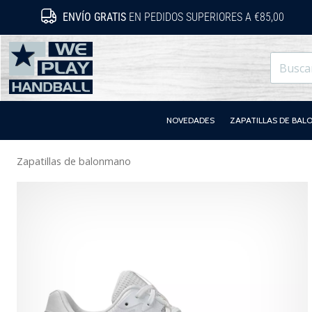
ENVÍO GRATIS
EN PEDIDOS SUPERIORES A €85,00
WePlayHandball.es
NOVEDADES
ZAPATILLAS DE BA
Zapatillas de balonmano