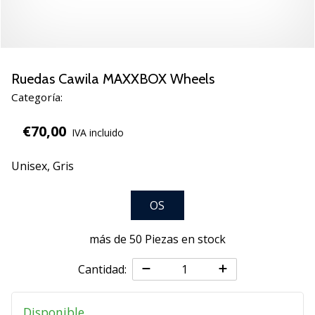
zapatillas
de
balonmano
PUMA
Accelerate
Ruedas Cawila MAXXBOX Wheels
NITRO
Categoría:
SQD
5!
€70,00
IVA incluido
Descubre
las
Unisex,
Gris
actualizaciones
técnicas
y…
OS
más de 50 Piezas en stock
25. 11. 2024
•
Cantidad:
2 min. de lectura
¡Conviértete
Disponible
en