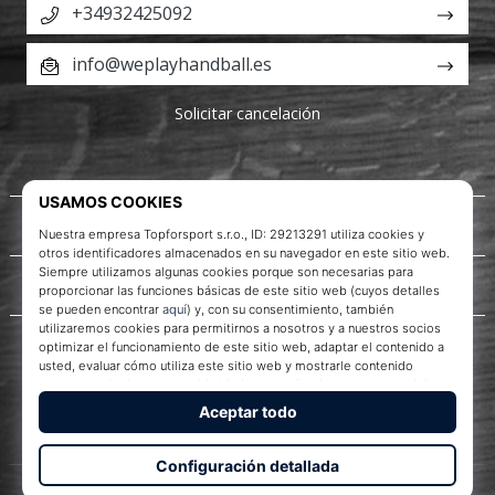
+34932425092
info@weplayhandball.es
Solicitar cancelación
Acerca de nosotros
Servicio al cliente
WePlayHandball.es
© 2010 – 2026
WePlayHandball.es