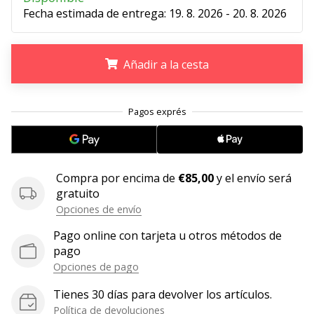
Fecha estimada de entrega:
19. 8. 2026 - 20. 8. 2026
embajador
Weplayhandball!
¿Te
Añadir a la cesta
consideras
un
jugón?
.
.
.
¡Te
queremos
en
nuestro
Compra por encima de
€85,00
y el envío será
equipo!
gratuito
Opciones de envío
Pago online con tarjeta u otros métodos de
Mostrar
pago
todos
Opciones de pago
los
artículos
Tienes 30 días para devolver los artículos.
Política de devoluciones