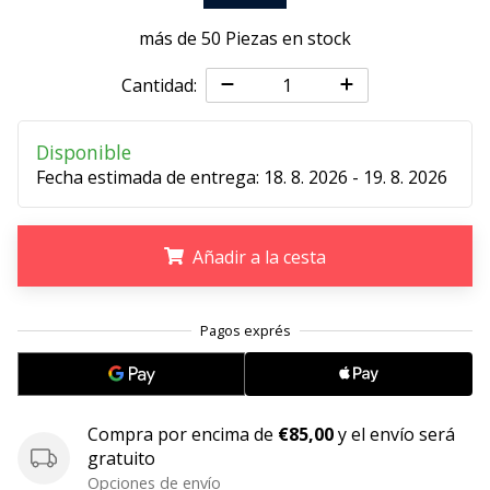
embajador
más de 50 Piezas en stock
Weplayhandball!
Cantidad:
¿Te
consideras
un
Disponible
jugón?
Fecha estimada de entrega:
18. 8. 2026 - 19. 8. 2026
¡Te
queremos
en
nuestro
Añadir a la cesta
equipo!
.
.
.
Mostrar
todos
los
Compra por encima de
€85,00
y el envío será
artículos
gratuito
Opciones de envío