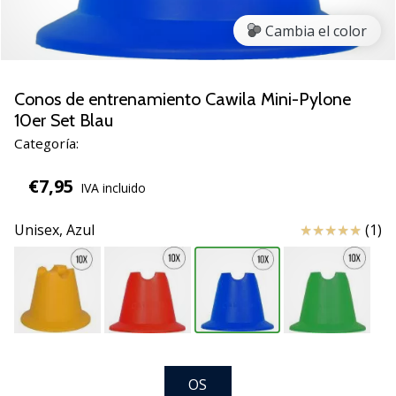
zapatillas
Cambia el color
de
balonmano
PUMA
Accelerate
Conos de entrenamiento Cawila Mini-Pylone
NITRO
10er Set Blau
SQD
Categoría:
5!
Descubre
€7,95
IVA incluido
las
actualizaciones
Reseña
Unisex,
Azul
(1)
técnicas
y…
25. 11. 2024
•
2 min. de lectura
¡Conviértete
OS
en