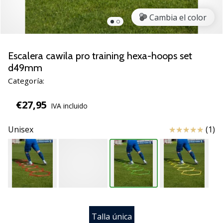
zapatillas
Cambia el color
de
balonmano
PUMA
Accelerate
Escalera cawila pro training hexa-hoops set
NITRO
d49mm
SQD
Categoría:
5!
Descubre
€27,95
IVA incluido
las
actualizaciones
Reseña
Unisex
(1)
técnicas
y…
25. 11. 2024
•
2 min. de lectura
¡Conviértete
Talla única
en