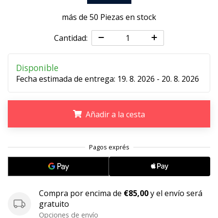
embajador
más de 50 Piezas en stock
Weplayhandball!
Cantidad:
¿Te
consideras
un
Disponible
jugón?
Fecha estimada de entrega:
19. 8. 2026 - 20. 8. 2026
¡Te
queremos
en
nuestro
Añadir a la cesta
equipo!
.
.
.
Mostrar
todos
los
Compra por encima de
€85,00
y el envío será
artículos
gratuito
Opciones de envío