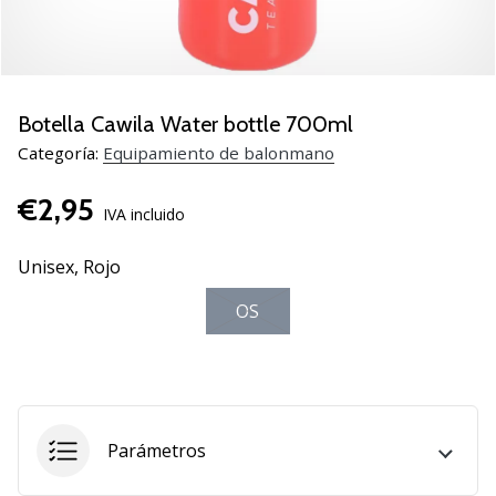
zapatillas
de
balonmano
PUMA
Accelerate
Botella Cawila Water bottle 700ml
NITRO
Categoría:
Equipamiento de balonmano
SQD
5!
€2,95
Descubre
IVA incluido
las
actualizaciones
Unisex,
Rojo
técnicas
OS
y…
25. 11. 2024
•
2 min. de lectura
Parámetros
¡Conviértete
en