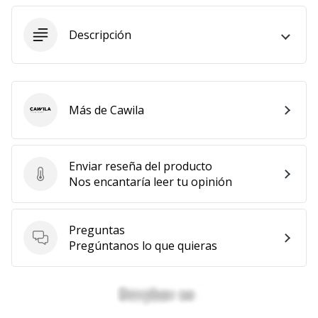
embajador
Weplayhandball!
Descripción
¿Te
consideras
un
jugón?
Más de Cawila
Cawila
¡Te
queremos
en
nuestro
Enviar reseña del producto
Enviar reseña del producto
equipo!
Nos encantaría leer tu opinión
Preguntas
Mostrar
Preguntas
Pregúntanos lo que quieras
todos
los
artículos