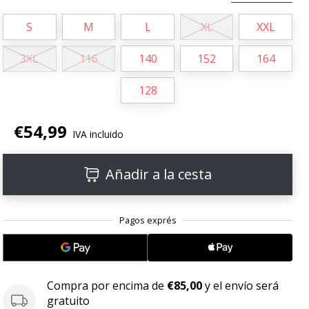
S
M
L
XL
XXL
3XL
116
140
152
164
128
€54,99
IVA incluido
Añadir a la cesta
Compra por encima de
€85,00
y el envío será
gratuito