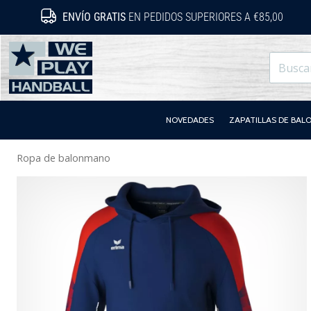
ENVÍO GRATIS
EN PEDIDOS SUPERIORES A €85,00
WePlayHandball.es
NOVEDADES
ZAPATILLAS DE BA
Ropa de balonmano