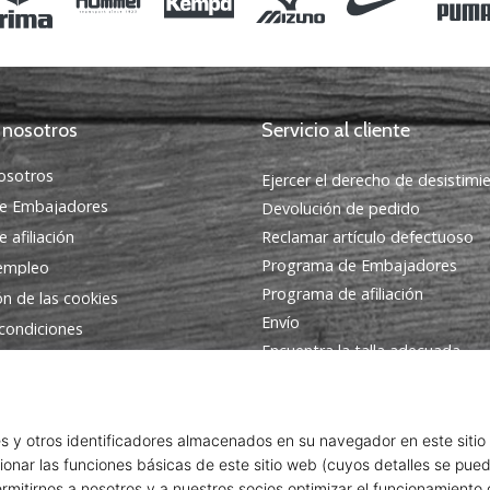
 nosotros
Servicio al cliente
osotros
Ejercer el derecho de desistimi
e Embajadores
Devolución de pedido
 afiliación
Reclamar artículo defectuoso
Programa de Embajadores
 empleo
Programa de afiliación
ón de las cookies
Envío
condiciones
Encuentra la talla adecuada
Contacto
Preguntas frecuentes
Política de privacidad