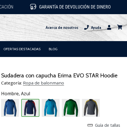
ICACIÓN
GARANTÍA DE DEVOLUCIÓN DE DINERO
Acerca de nosotros
Ayuda
Usuario
carrit
OFERTAS DESTACADAS
BLOG
Sudadera con capucha Erima EVO STAR Hoodie
Categoría:
Ropa de balonmano
Hombre,
Azul
Guía de tallas