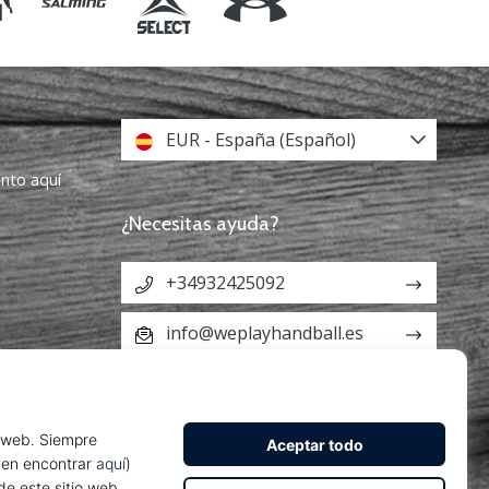
EUR - España (Español)
ento aquí
¿Necesitas ayuda?
+34932425092
info@weplayhandball.es