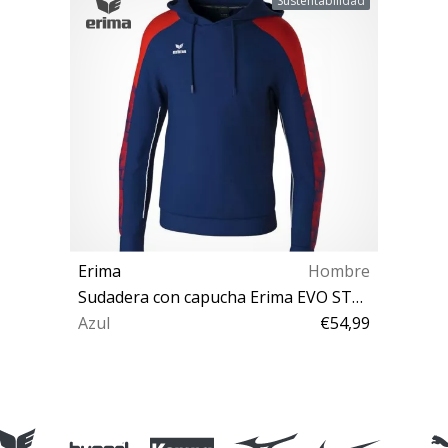
Sustentabilidad
Erima
Hombre
Sudadera con capucha Erima EVO STAR Hoodie
Azul
€54,99
S M L XXL 140 152 164 128