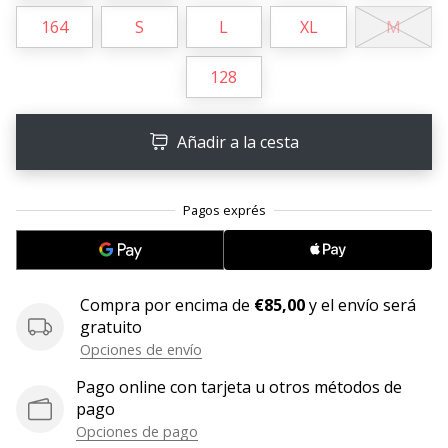
embajador
164
S
L
XL
M
Weplayhandball!
128
¿Te
consideras
un
Añadir a la cesta
jugón?
¡Te
queremos
en
nuestro
equipo!
Compra por encima de
€85,00
y el envío será
gratuito
Mostrar
Opciones de envío
todos
Pago online con tarjeta u otros métodos de
los
pago
artículos
Opciones de pago