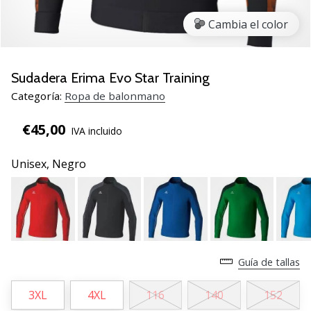
zapatillas
Cambia el color
de
balonmano
PUMA
Accelerate
Sudadera Erima Evo Star Training
NITRO
Categoría:
Ropa de balonmano
SQD
5!
€45,00
IVA incluido
Descubre
las
Unisex,
Negro
actualizaciones
técnicas
y…
25. 11. 2024
•
Guía de tallas
2 min. de lectura
¡Conviértete
3XL
4XL
116
140
152
en