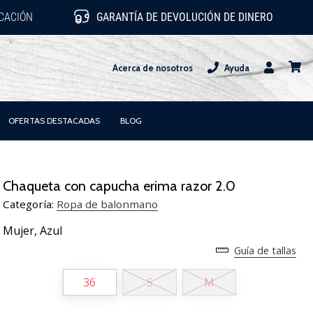
ICACIÓN
GARANTÍA DE DEVOLUCIÓN DE DINERO
Acerca de nosotros
Ayuda
Usuario
carrit
OFERTAS DESTACADAS
BLOG
Chaqueta con capucha erima razor 2.0
Categoría:
Ropa de balonmano
Mujer,
Azul
Guía de tallas
36
S
M