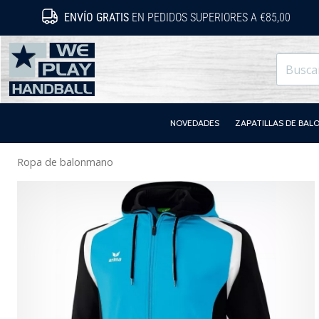
ENVÍO GRATIS
EN PEDIDOS SUPERIORES A €85,00
WePlayHandball.es
NOVEDADES
ZAPATILLAS DE BA
Ropa de balonmano