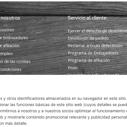
 nosotros
Servicio al cliente
osotros
Ejercer el derecho de desistimi
e Embajadores
Devolución de pedido
 afiliación
Reclamar artículo defectuoso
Programa de Embajadores
 empleo
Programa de afiliación
ón de las cookies
Envío
condiciones
Encuentra la talla adecuada
Contacto
Preguntas frecuentes
Política de privacidad
© 2010 – 2026
WePlayHandball.es