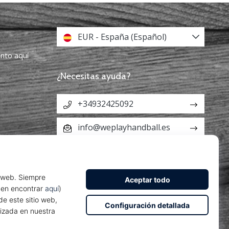
EUR - España (Español)
ento aquí
¿Necesitas ayuda?
+34932425092
info@weplayhandball.es