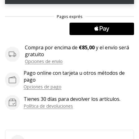
embajador
Weplayhandball!
¿Te
consideras
un
jugón?
Compra por encima de
€85,00
y el envío será
¡Te
gratuito
queremos
Opciones de envío
en
nuestro
Pago online con tarjeta u otros métodos de
equipo!
pago
Opciones de pago
Tienes 30 días para devolver los artículos.
Mostrar
Política de devoluciones
todos
los
artículos