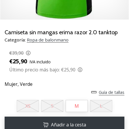
zapatillas
de
balonmano
PUMA
Accelerate
Camiseta sin mangas erima razor 2.0 tanktop
NITRO
Categoría:
Ropa de balonmano
SQD
5!
€39,90
Descubre
€25,90
IVA incluido
las
actualizaciones
Último precio más bajo:
€25,90
técnicas
y…
Mujer,
Verde
Guía de tallas
25. 11. 2024
XS
S
M
L
•
2 min. de lectura
¡Conviértete
Añadir a la cesta
en