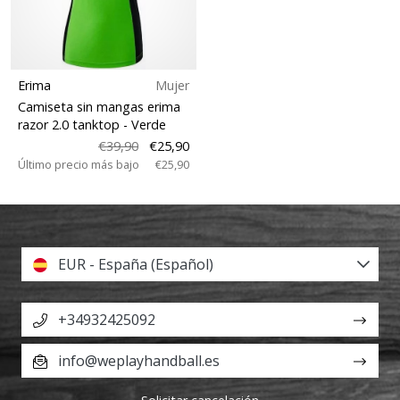
Erima
Mujer
Camiseta sin mangas erima
razor 2.0 tanktop
- Verde
€39,90
€25,90
Último precio más bajo
€25,90
EUR - España (Español)
+34932425092
info@weplayhandball.es