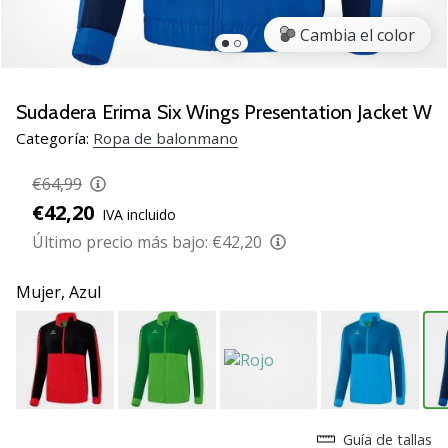
zapatillas
Cambia el color
de
balonmano
PUMA
Accelerate
Sudadera Erima Six Wings Presentation Jacket W
NITRO
Categoría:
Ropa de balonmano
SQD
5!
€64,99
Descubre
€42,20
IVA incluido
las
actualizaciones
Último precio más bajo:
€42,20
técnicas
y…
Mujer,
Azul
25. 11. 2024
•
2 min. de lectura
¡Conviértete
Guía de tallas
en