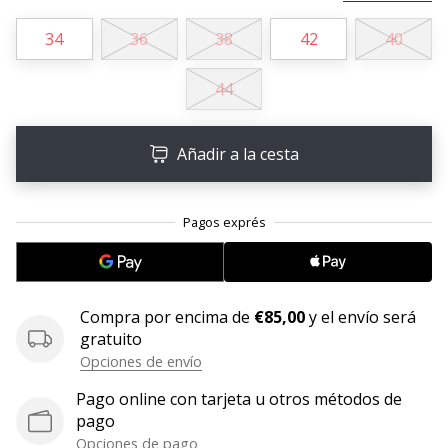
embajador
34
36
38
42
40
Weplayhandball!
¿Te
44
consideras
un
jugón?
Añadir a la cesta
¡Te
queremos
en
nuestro
equipo!
Compra por encima de
€85,00
y el envío será
gratuito
Mostrar
Opciones de envío
todos
los
Pago online con tarjeta u otros métodos de
artículos
pago
Opciones de pago