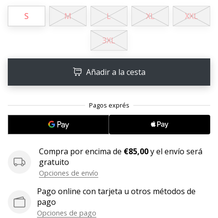
embajador
S
M
L
XL
XXL
Weplayhandball!
¿Te
3XL
consideras
un
jugón?
Añadir a la cesta
¡Te
queremos
en
nuestro
equipo!
Compra por encima de
€85,00
y el envío será
gratuito
Mostrar
Opciones de envío
todos
los
Pago online con tarjeta u otros métodos de
artículos
pago
Opciones de pago