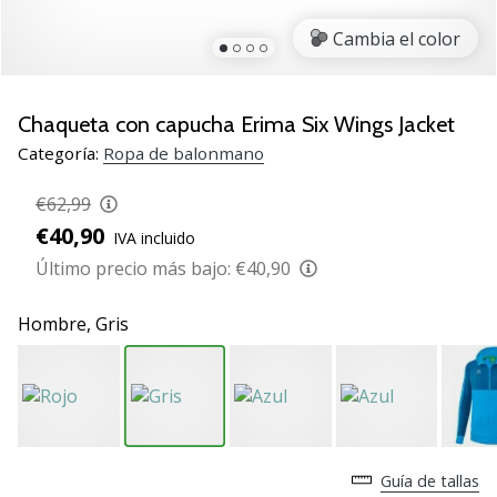
zapatillas
Cambia el color
de
balonmano
PUMA
Accelerate
Chaqueta con capucha Erima Six Wings Jacket
NITRO
Categoría:
Ropa de balonmano
SQD
5!
€62,99
Descubre
€40,90
IVA incluido
las
actualizaciones
Último precio más bajo:
€40,90
técnicas
y…
Hombre,
Gris
25. 11. 2024
•
2 min. de lectura
¡Conviértete
Guía de tallas
en