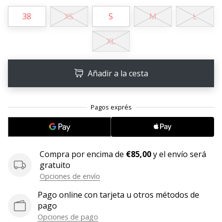
embajador
38
XS
S
M
L
Weplayhandball!
¿Te
XL
consideras
un
jugón?
Añadir a la cesta
¡Te
queremos
en
nuestro
equipo!
Compra por encima de
€85,00
y el envío será
gratuito
Mostrar
Opciones de envío
todos
los
Pago online con tarjeta u otros métodos de
artículos
pago
Opciones de pago