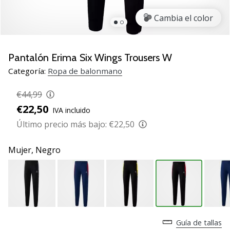
zapatillas
Cambia el color
de
balonmano
PUMA
Accelerate
Pantalón Erima Six Wings Trousers W
NITRO
Categoría:
Ropa de balonmano
SQD
5!
€44,99
Descubre
€22,50
IVA incluido
las
actualizaciones
Último precio más bajo:
€22,50
técnicas
y…
Mujer,
Negro
25. 11. 2024
•
2 min. de lectura
¡Conviértete
Guía de tallas
en