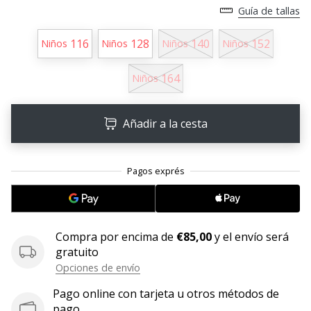
Guía de tallas
embajador
Weplayhandball!
116
128
140
152
Niños
Niños
Niños
Niños
¿Te
consideras
164
Niños
un
jugón?
¡Te
Añadir a la cesta
queremos
en
nuestro
equipo!
Mostrar
Compra por encima de
€85,00
y el envío será
gratuito
todos
Opciones de envío
los
artículos
Pago online con tarjeta u otros métodos de
pago