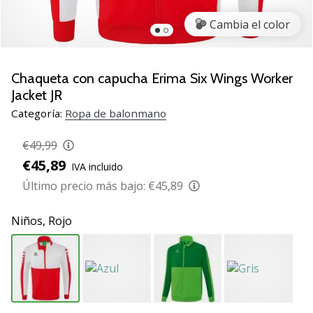
zapatillas
Cambia el color
de
balonmano
PUMA
Accelerate
Chaqueta con capucha Erima Six Wings Worker
NITRO
Jacket JR
SQD
Categoría:
Ropa de balonmano
5!
Descubre
€49,99
las
€45,89
actualizaciones
IVA incluido
técnicas
Último precio más bajo:
€45,89
y…
Niños,
Rojo
25. 11. 2024
•
2 min. de lectura
¡Conviértete
en