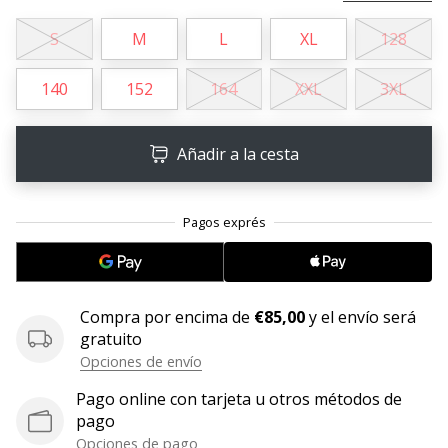
embajador
S
M
L
XL
128
Weplayhandball!
¿Te
140
152
164
XXL
3XL
consideras
un
jugón?
Añadir a la cesta
¡Te
queremos
en
nuestro
equipo!
Compra por encima de
€85,00
y el envío será
gratuito
Mostrar
Opciones de envío
todos
los
Pago online con tarjeta u otros métodos de
artículos
pago
Opciones de pago