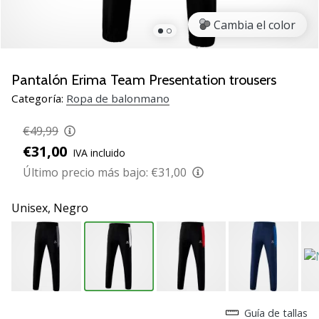
zapatillas
Cambia el color
de
balonmano
PUMA
Accelerate
Pantalón Erima Team Presentation trousers
NITRO
Categoría:
Ropa de balonmano
SQD
5!
€49,99
Descubre
€31,00
IVA incluido
las
actualizaciones
Último precio más bajo:
€31,00
técnicas
y…
Unisex,
Negro
25. 11. 2024
•
2 min. de lectura
¡Conviértete
Guía de tallas
en