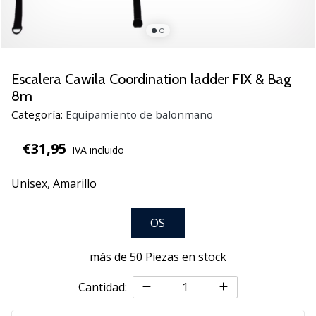
zapatillas
de
balonmano
PUMA
Accelerate
Escalera Cawila Coordination ladder FIX & Bag
NITRO
8m
SQD
Categoría:
Equipamiento de balonmano
5!
Descubre
€31,95
IVA incluido
las
actualizaciones
Unisex,
Amarillo
técnicas
y…
OS
25. 11. 2024
más de 50 Piezas en stock
•
2 min. de lectura
Cantidad:
¡Conviértete
en