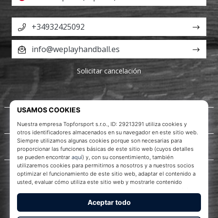
+34932425092
info@weplayhandball.es
Solicitar cancelación
Acerca de nosotros
Servicio al cliente
WePlayHandball.es