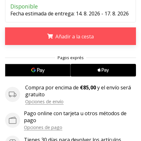
Disponible
embajador
Fecha estimada de entrega:
14. 8. 2026 - 17. 8. 2026
Weplayhandball!
¿Te
consideras
Añadir a la cesta
un
jugón?
¡Te
.
.
.
queremos
en
nuestro
equipo!
Compra por encima de
€85,00
y el envío será
gratuito
Opciones de envío
Mostrar
Pago online con tarjeta u otros métodos de
todos
pago
los
Opciones de pago
artículos
Tienes 30 días para devolver los artículos.