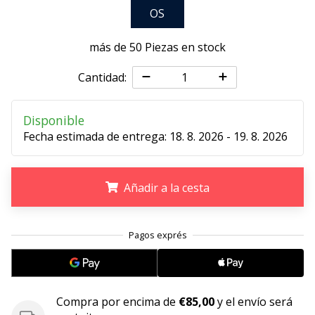
OS
embajador
Weplayhandball!
más de 50 Piezas en stock
¿Te
consideras
Cantidad:
un
jugón?
¡Te
Disponible
queremos
Fecha estimada de entrega:
18. 8. 2026 - 19. 8. 2026
en
nuestro
equipo!
Añadir a la cesta
.
.
.
Mostrar
todos
los
artículos
Compra por encima de
€85,00
y el envío será