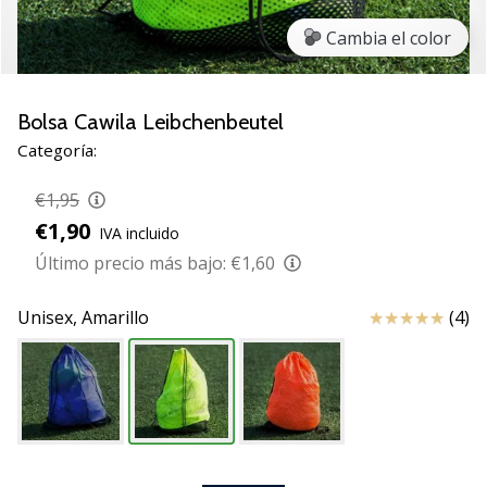
zapatillas
Cambia el color
de
balonmano
PUMA
Accelerate
Bolsa Cawila Leibchenbeutel
NITRO
Categoría:
SQD
5!
€1,95
Descubre
€1,90
IVA incluido
las
actualizaciones
Último precio más bajo:
€1,60
técnicas
y…
Reseña
Unisex,
Amarillo
(4)
25. 11. 2024
•
2 min. de lectura
¡Conviértete
en