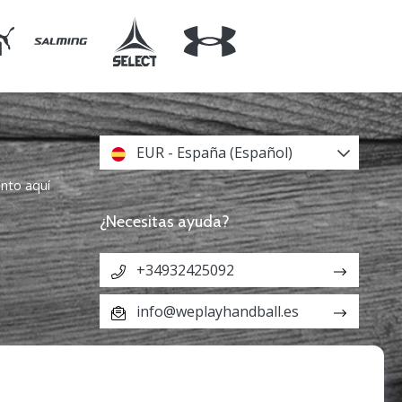
EUR - España (Español)
ento aquí
¿Necesitas ayuda?
+34932425092
info@weplayhandball.es