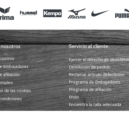
 nosotros
Servicio al cliente
osotros
Ejercer el derecho de desistimi
e Embajadores
Devolución de pedido
 afiliación
Reclamar artículo defectuoso
Programa de Embajadores
 empleo
Programa de afiliación
ón de las cookies
Envío
condiciones
Encuentra la talla adecuada
Contacto
Preguntas frecuentes
Política de privacidad