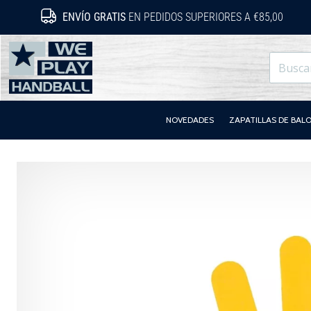
ENVÍO GRATIS
EN PEDIDOS SUPERIORES A €85,00
WePlayHandball.es
NOVEDADES
ZAPATILLAS DE BA