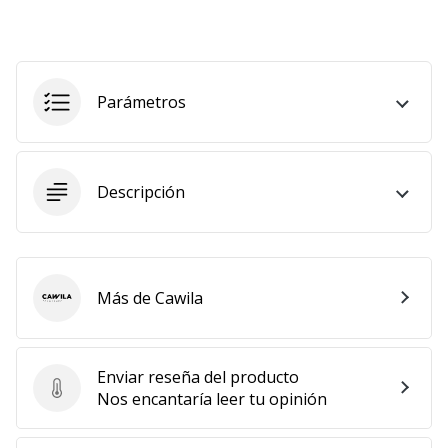
embajador
Weplayhandball!
¿Te
consideras
Parámetros
un
jugón?
¡Te
queremos
Descripción
en
nuestro
equipo!
Más de Cawila
Cawila
Mostrar
todos
Enviar reseña del producto
los
Enviar reseña del producto
Nos encantaría leer tu opinión
artículos