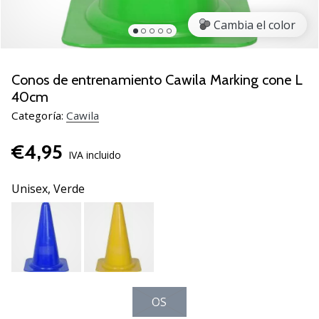
zapatillas
Cambia el color
de
balonmano
PUMA
Accelerate
Conos de entrenamiento Cawila Marking cone L
NITRO
40cm
SQD
Categoría:
Cawila
5!
Descubre
€4,95
las
IVA incluido
actualizaciones
técnicas
Unisex,
Verde
y…
25. 11. 2024
•
2 min. de lectura
¡Conviértete
OS
en