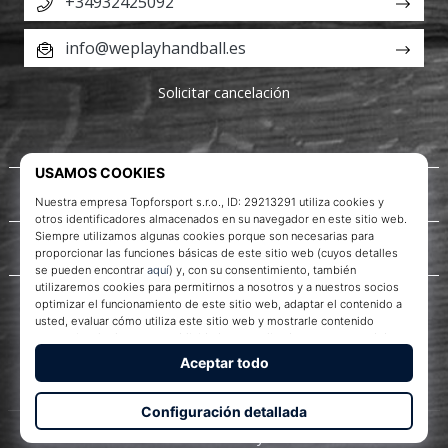
+34932425092
info@weplayhandball.es
Solicitar cancelación
Acerca de nosotros
Servicio al cliente
WePlayHandball.es
© 2010 – 2026
WePlayHandball.es