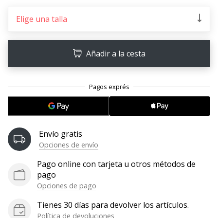
embajador
Elige una talla
Weplayhandball!
¿Te
consideras
Añadir a la cesta
un
jugón?
¡Te
queremos
en
nuestro
equipo!
Envío gratis
Opciones de envío
Pago online con tarjeta u otros métodos de
Mostrar
pago
todos
Opciones de pago
los
artículos
Tienes 30 días para devolver los artículos.
Política de devoluciones