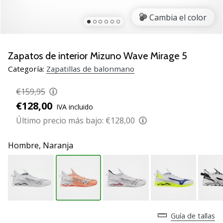
zapatillas
Cambia el color
de
balonmano
PUMA
Accelerate
Zapatos de interior Mizuno Wave Mirage 5
NITRO
Categoría:
Zapatillas de balonmano
SQD
5!
€159,95
Descubre
€128,00
IVA incluido
las
actualizaciones
Último precio más bajo:
€128,00
técnicas
y…
Hombre,
Naranja
25. 11. 2024
•
2 min. de lectura
¡Conviértete
Guía de tallas
en