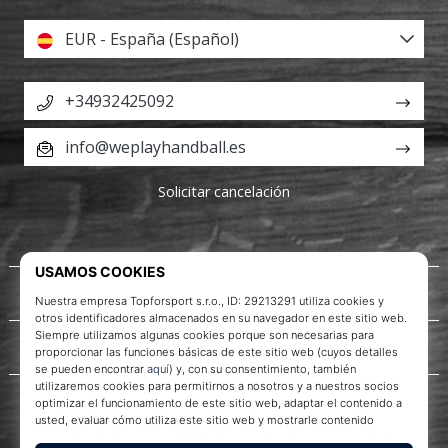
EUR - España (Español)
+34932425092
info@weplayhandball.es
Solicitar cancelación
Acerca de nosotros
Servicio al cliente