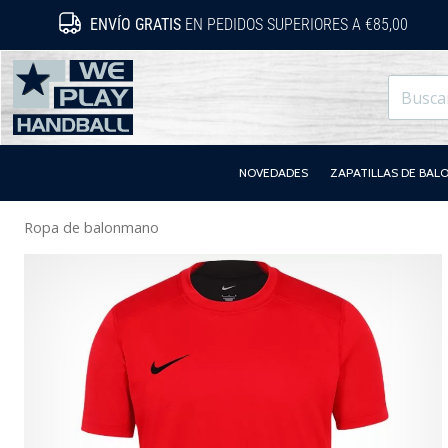
ENVÍO GRATIS
EN PEDIDOS SUPERIORES A €85,00
WePlayHandball.es
NOVEDADES
ZAPATILLAS DE BA
Ropa de balonmano