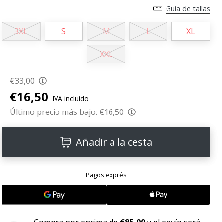
Guía de tallas
3XL
S
M
L
XL
XXL
€33,00
€16,50
IVA incluido
Último precio más bajo:
€16,50
Añadir a la cesta