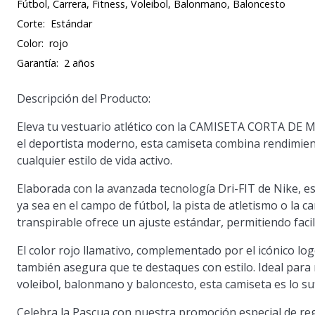
Fútbol, Carrera, Fitness, Voleibol, Balonmano, Baloncesto
Corte:
Estándar
Color:
rojo
Garantía:
2 años
Descripción del Producto:
Eleva tu vestuario atlético con la CAMISETA CORTA D
el deportista moderno, esta camiseta combina rendimient
cualquier estilo de vida activo.
Elaborada con la avanzada tecnología Dri-FIT de Nike, 
ya sea en el campo de fútbol, la pista de atletismo o la c
transpirable ofrece un ajuste estándar, permitiendo fac
El color rojo llamativo, complementado por el icónico log
también asegura que te destaques con estilo. Ideal para m
voleibol, balonmano y baloncesto, esta camiseta es lo su
Celebra la Pascua con nuestra promoción especial de reg