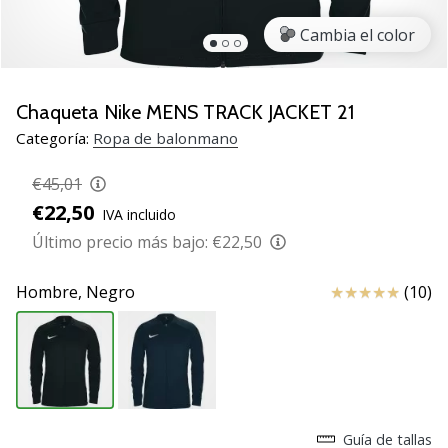
zapatillas
Cambia el color
de
balonmano
PUMA
Accelerate
Chaqueta Nike MENS TRACK JACKET 21
NITRO
Categoría:
Ropa de balonmano
SQD
5!
€45,01
Descubre
€22,50
IVA incluido
las
actualizaciones
Último precio más bajo:
€22,50
técnicas
y…
Reseña
Hombre,
Negro
(10)
25. 11. 2024
•
2 min. de lectura
¡Conviértete
Guía de tallas
en