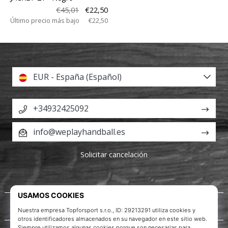
€45,01
€22,50
Último precio más bajo
€22,50
EUR - España (Español)
+34932425092
info@weplayhandball.es
Solicitar cancelación
Acerca de nosotros