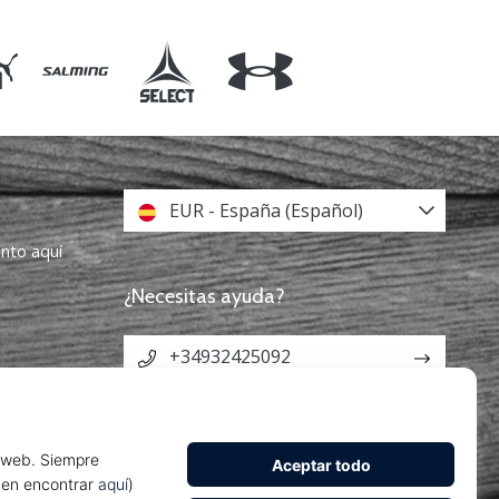
EUR - España (Español)
ento aquí
¿Necesitas ayuda?
+34932425092
info@weplayhandball.es