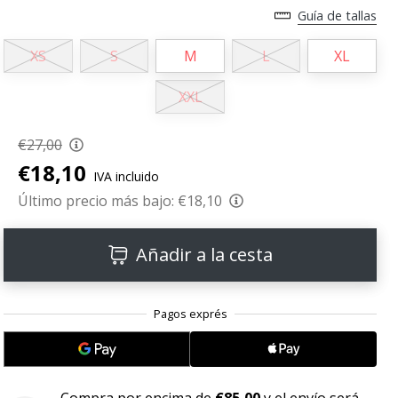
Guía de tallas
XS
S
M
L
XL
XXL
€27,00
€18,10
IVA incluido
Último precio más bajo:
€18,10
Añadir a la cesta