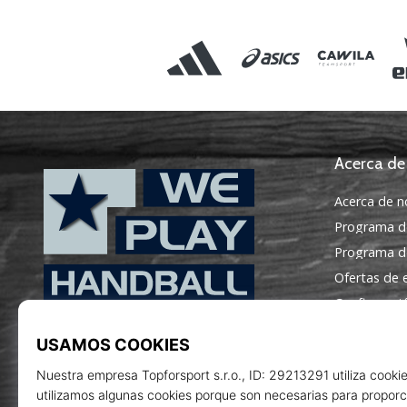
Acerca de
Acerca de n
Programa d
Programa de
Ofertas de
Configuraci
WePlayHandball.es
Términos y 