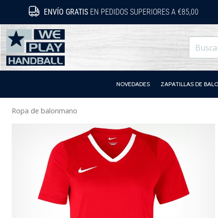
ENVÍO GRATIS
EN PEDIDOS SUPERIORES A €85,00
WePlayHandball.es
NOVEDADES
ZAPATILLAS DE BA
Ropa de balonmano