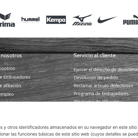
M XL
 nosotros
Servicio al cliente
osotros
Ejercer el derecho de desistimi
e Embajadores
Devolución de pedido
 afiliación
Reclamar artículo defectuoso
Programa de Embajadores
 empleo
Programa de afiliación
ón de las cookies
Envío
condiciones
Encuentra la talla adecuada
Contacto
Preguntas frecuentes