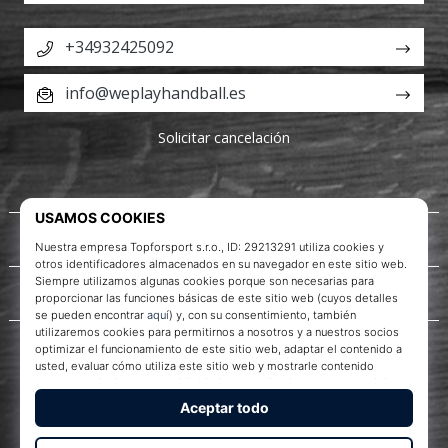
+34932425092
info@weplayhandball.es
Solicitar cancelación
Acerca de nosotros
Servicio al cliente
WePlayHandball.es