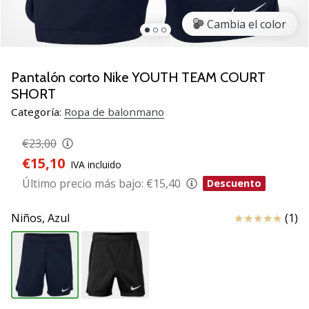
zapatillas
Cambia el color
de
balonmano
PUMA
Accelerate
Pantalón corto Nike YOUTH TEAM COURT
NITRO
SHORT
SQD
Categoría:
Ropa de balonmano
5!
Descubre
€23,00
las
€15,10
actualizaciones
IVA incluido
técnicas
Último precio más bajo:
€15,40
Descuento
y…
Reseña
Niños,
Azul
(1)
25. 11. 2024
•
2 min. de lectura
¡Conviértete
en