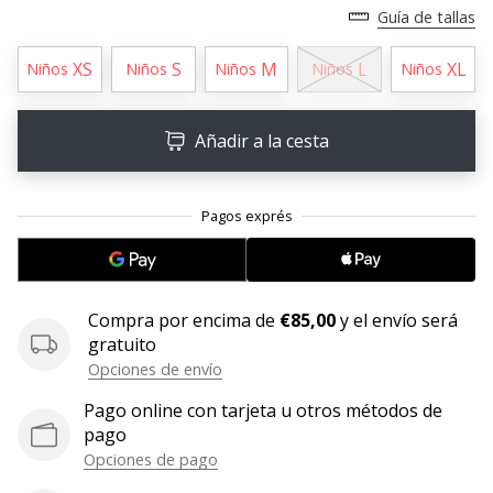
Guía de tallas
embajador
Weplayhandball!
XS
S
M
L
XL
Niños
Niños
Niños
Niños
Niños
¿Te
consideras
un
Añadir a la cesta
jugón?
¡Te
queremos
en
nuestro
equipo!
Compra por encima de
€85,00
y el envío será
gratuito
Opciones de envío
Mostrar
todos
Pago online con tarjeta u otros métodos de
los
pago
artículos
Opciones de pago