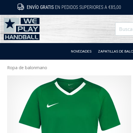
ENVÍO GRATIS
EN PEDIDOS SUPERIORES A €85,00
WePlayHandball.es
NOVEDADES
ZAPATILLAS DE BA
Ropa de balonmano