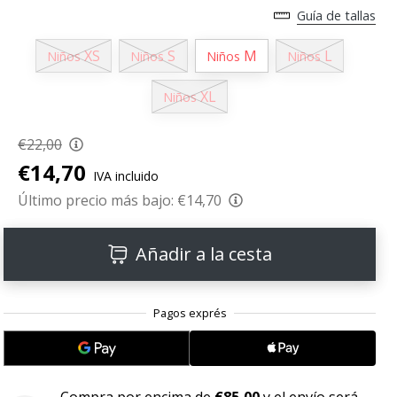
Guía de tallas
XS
S
M
L
Niños
Niños
Niños
Niños
XL
Niños
€22,00
€14,70
IVA incluido
Último precio más bajo:
€14,70
Añadir a la cesta