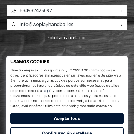
+34932425092
info@weplayhandball.es
Solicitar cancelación
Acerca de nosotros
Servicio al cliente
WePlayHandball.es