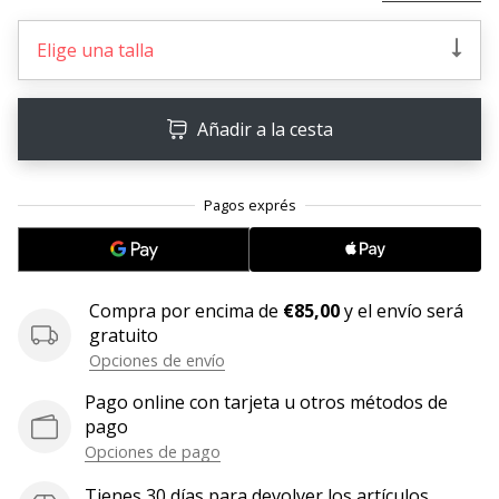
embajador
Elige una talla
Weplayhandball!
¿Te
consideras
Añadir a la cesta
un
jugón?
¡Te
queremos
en
nuestro
equipo!
Compra por encima de
€85,00
y el envío será
gratuito
Opciones de envío
Mostrar
Pago online con tarjeta u otros métodos de
todos
pago
los
Opciones de pago
artículos
Tienes 30 días para devolver los artículos.