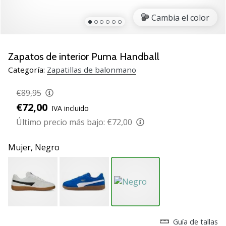
zapatillas
Cambia el color
de
balonmano
PUMA
Accelerate
Zapatos de interior Puma Handball
NITRO
Categoría:
Zapatillas de balonmano
SQD
5!
€89,95
Descubre
€72,00
IVA incluido
las
actualizaciones
Último precio más bajo:
€72,00
técnicas
y…
Mujer,
Negro
25. 11. 2024
•
2 min. de lectura
¡Conviértete
Guía de tallas
en