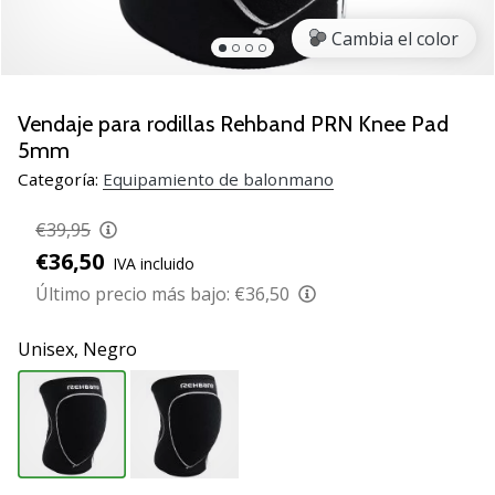
zapatillas
Cambia el color
de
balonmano
PUMA
Accelerate
Vendaje para rodillas Rehband PRN Knee Pad
NITRO
5mm
SQD
Categoría:
Equipamiento de balonmano
5!
Descubre
€39,95
las
€36,50
actualizaciones
IVA incluido
técnicas
Último precio más bajo:
€36,50
y…
Unisex,
Negro
25. 11. 2024
•
2 min. de lectura
¡Conviértete
en