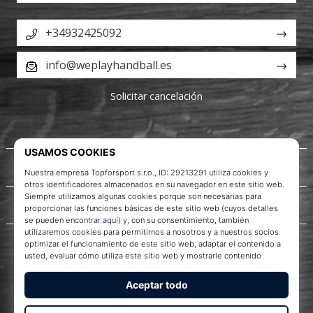
+34932425092
info@weplayhandball.es
Solicitar cancelación
Acerca de nosotros
Servicio al cliente
WePlayHandball.es