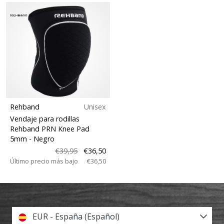
Rehband
Unisex
Vendaje para rodillas
Rehband PRN Knee Pad
5mm
- Negro
€39,95
€36,50
Último precio más bajo
€36,50
EUR - España (Español)