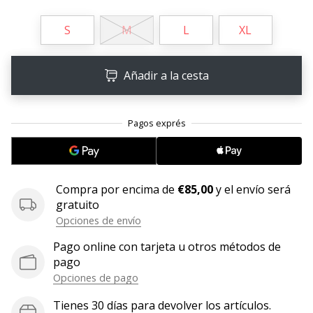
embajador
S
M
L
XL
Weplayhandball!
¿Te
consideras
Añadir a la cesta
un
jugón?
¡Te
queremos
en
nuestro
equipo!
Compra por encima de
€85,00
y el envío será
gratuito
Opciones de envío
Mostrar
Pago online con tarjeta u otros métodos de
todos
pago
los
Opciones de pago
artículos
Tienes 30 días para devolver los artículos.