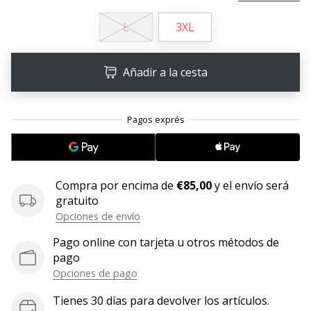
embajador
L
3XL
Weplayhandball!
¿Te
consideras
Añadir a la cesta
un
jugón?
¡Te
queremos
en
nuestro
equipo!
Compra por encima de
€85,00
y el envío será
gratuito
Opciones de envío
Mostrar
Pago online con tarjeta u otros métodos de
todos
pago
los
Opciones de pago
artículos
Tienes 30 días para devolver los artículos.