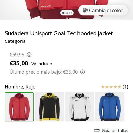
zapatillas
Cambia el color
de
balonmano
PUMA
Accelerate
Sudadera Uhlsport Goal Tec hooded jacket
NITRO
Categoría:
SQD
5!
€69,95
Descubre
€35,00
IVA incluido
las
actualizaciones
Último precio más bajo:
€35,00
técnicas
y…
Reseña
Hombre,
Rojo
(1)
25. 11. 2024
•
2 min. de lectura
¡Conviértete
Guía de tallas
en