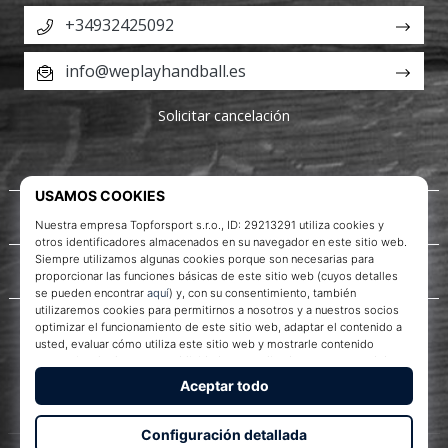
+34932425092
info@weplayhandball.es
Solicitar cancelación
Acerca de nosotros
Servicio al cliente
WePlayHandball.es