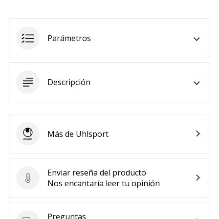
embajador
Weplayhandball!
Parámetros
¿Te
consideras
un
jugón?
¡Te
Descripción
queremos
en
nuestro
equipo!
Más de Uhlsport
Uhlsport
Mostrar
Enviar reseña del producto
todos
Enviar reseña del producto
Nos encantaría leer tu opinión
los
artículos
Preguntas