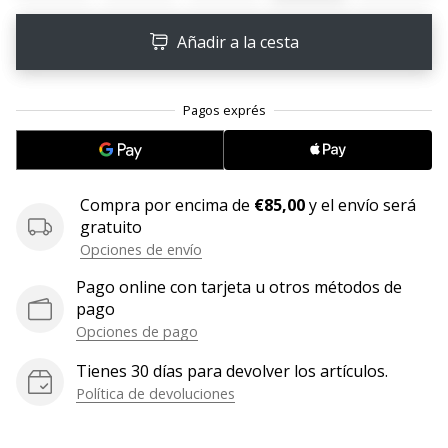
embajador
Añadir a la cesta
Weplayhandball!
¿Te
consideras
un
jugón?
¡Te
queremos
Compra por encima de
€85,00
y el envío será
en
gratuito
nuestro
Opciones de envío
equipo!
Pago online con tarjeta u otros métodos de
pago
Opciones de pago
Mostrar
todos
Tienes 30 días para devolver los artículos.
los
Política de devoluciones
artículos