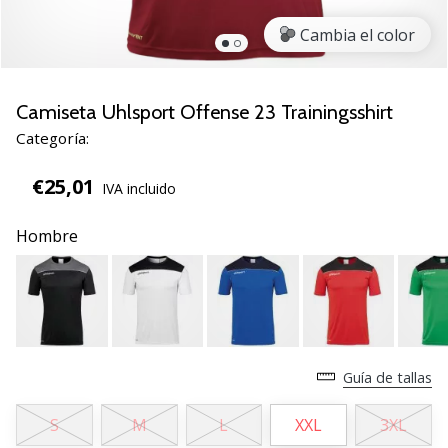
zapatillas
Cambia el color
de
balonmano
PUMA
Accelerate
Camiseta Uhlsport Offense 23 Trainingsshirt
NITRO
Categoría:
SQD
5!
€25,01
IVA incluido
Descubre
las
Hombre
actualizaciones
técnicas
y…
25. 11. 2024
•
Guía de tallas
2 min. de lectura
¡Conviértete
S
M
L
XXL
3XL
en