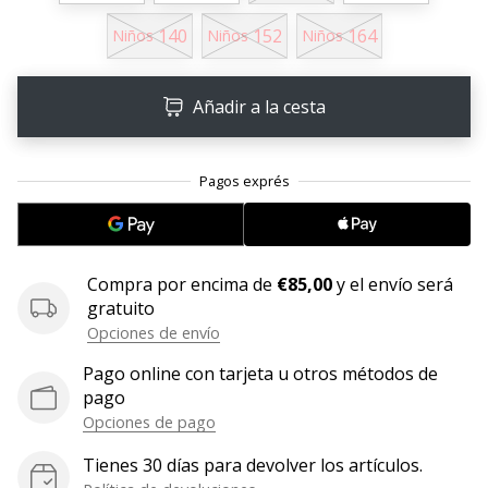
embajador
140
152
164
Niños
Niños
Niños
Weplayhandball!
¿Te
Añadir a la cesta
consideras
un
jugón?
¡Te
queremos
en
nuestro
equipo!
Compra por encima de
€85,00
y el envío será
gratuito
Opciones de envío
Mostrar
Pago online con tarjeta u otros métodos de
todos
pago
los
Opciones de pago
artículos
Tienes 30 días para devolver los artículos.