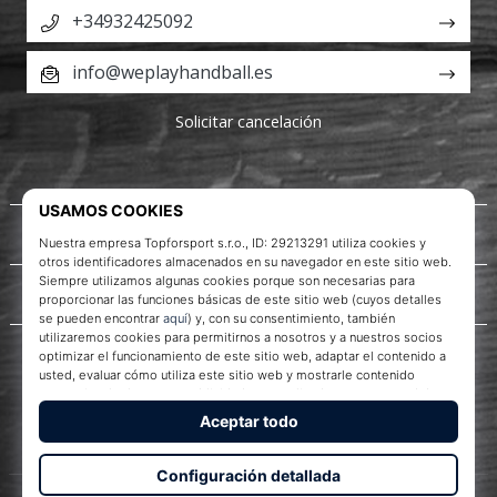
+34932425092
info@weplayhandball.es
Solicitar cancelación
Acerca de nosotros
Servicio al cliente
WePlayHandball.es