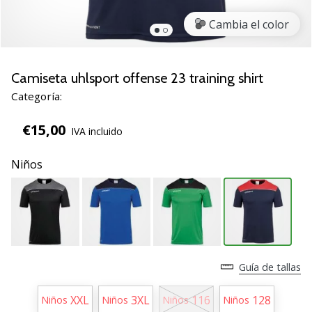
zapatillas
Cambia el color
de
balonmano
PUMA
Accelerate
Camiseta uhlsport offense 23 training shirt
NITRO
Categoría:
SQD
5!
€15,00
IVA incluido
Descubre
las
Niños
actualizaciones
técnicas
y…
25. 11. 2024
•
Guía de tallas
2 min. de lectura
¡Conviértete
XXL
3XL
116
128
Niños
Niños
Niños
Niños
en