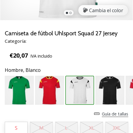
zapatillas
Cambia el color
de
balonmano
PUMA
Accelerate
Camiseta de fútbol Uhlsport Squad 27 Jersey
NITRO
Categoría:
SQD
5!
€20,07
IVA incluido
Descubre
las
Hombre,
Blanco
actualizaciones
técnicas
y…
25. 11. 2024
•
Guía de tallas
2 min. de lectura
¡Conviértete
S
M
L
XL
XXL
en