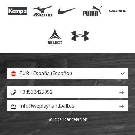
EUR - España (Español)
+34932425092
info@weplayhandball.es
Solicitar cancelación