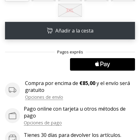
embajador
3XL
Weplayhandball!
¿Te
Añadir a la cesta
consideras
un
jugón?
¡Te
queremos
en
nuestro
equipo!
Compra por encima de
€85,00
y el envío será
gratuito
Opciones de envío
Mostrar
Pago online con tarjeta u otros métodos de
todos
pago
los
Opciones de pago
artículos
Tienes 30 días para devolver los artículos.