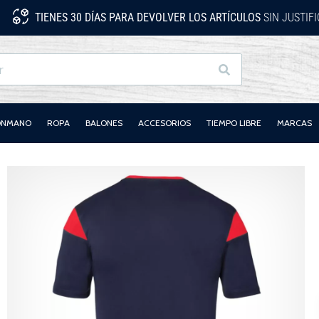
TIENES 30 DÍAS PARA DEVOLVER LOS ARTÍCULOS
SIN JUSTIF
Buscar
LONMANO
ROPA
BALONES
ACCESORIOS
TIEMPO LIBRE
MARCAS