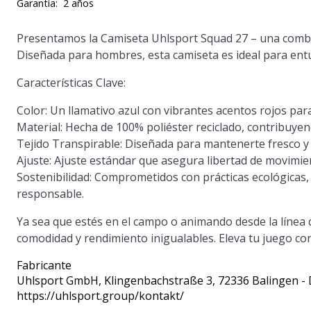
Garantía:
2 años
Presentamos la
Camiseta Uhlsport Squad 27
– una combin
Diseñada para hombres, esta camiseta es ideal para entu
Características Clave:
Color:
Un llamativo azul con vibrantes acentos rojos par
Material:
Hecha de 100% poliéster reciclado, contribuyen
Tejido Transpirable:
Diseñada para mantenerte fresco y 
Ajuste:
Ajuste estándar que asegura libertad de movimient
Sostenibilidad:
Comprometidos con prácticas ecológicas, e
responsable.
Ya sea que estés en el campo o animando desde la línea
comodidad y rendimiento inigualables. Eleva tu juego con
Fabricante
Uhlsport GmbH
, Klingenbachstraße 3, 72336 Balingen -
https://uhlsport.group/kontakt/