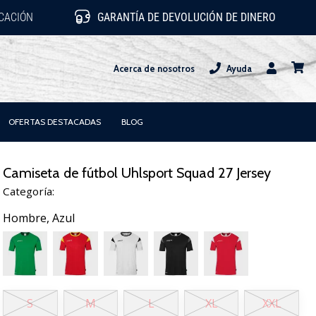
ICACIÓN
GARANTÍA DE DEVOLUCIÓN DE DINERO
Acerca de nosotros
Ayuda
Usuario
carrit
OFERTAS DESTACADAS
BLOG
Camiseta de fútbol Uhlsport Squad 27 Jersey
Categoría:
Hombre,
Azul
S
M
L
XL
XXL