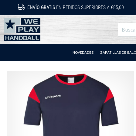
ENVÍO GRATIS
EN PEDIDOS SUPERIORES A €85,00
WePlayHandball.es
NOVEDADES
ZAPATILLAS DE BA