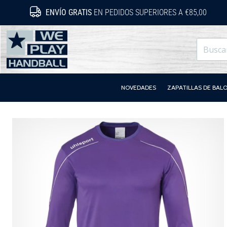
ENVÍO GRATIS
EN PEDIDOS SUPERIORES A €85,00
WePlayHandball.es
NOVEDADES
ZAPATILLAS DE BA