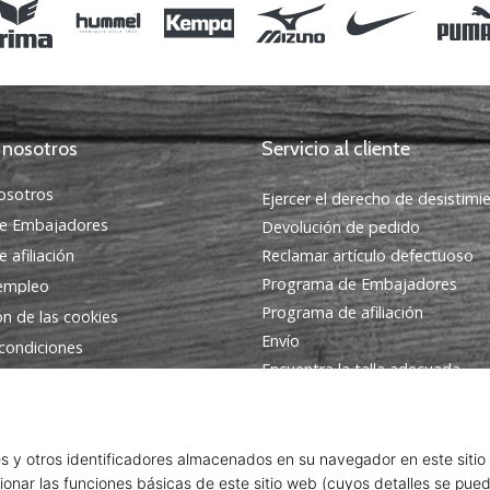
 nosotros
Servicio al cliente
osotros
Ejercer el derecho de desistimi
e Embajadores
Devolución de pedido
 afiliación
Reclamar artículo defectuoso
Programa de Embajadores
 empleo
Programa de afiliación
ón de las cookies
Envío
condiciones
Encuentra la talla adecuada
Contacto
Preguntas frecuentes
Política de privacidad