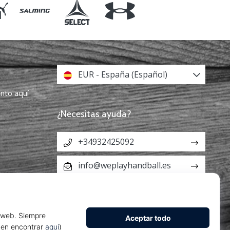
EUR - España (Español)
ento aquí
¿Necesitas ayuda?
+34932425092
info@weplayhandball.es