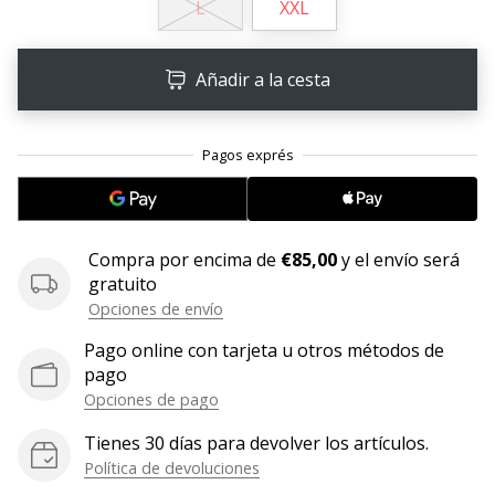
L
XXL
embajador
Weplayhandball!
Añadir a la cesta
¿Te
consideras
un
jugón?
¡Te
queremos
en
nuestro
Compra por encima de
€85,00
y el envío será
equipo!
gratuito
Opciones de envío
Pago online con tarjeta u otros métodos de
pago
Mostrar
Opciones de pago
todos
los
Tienes 30 días para devolver los artículos.
artículos
Política de devoluciones