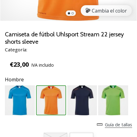
zapatillas
Cambia el color
de
balonmano
PUMA
Accelerate
Camiseta de fútbol Uhlsport Stream 22 jersey
NITRO
shorts sleeve
SQD
Categoría:
5!
Descubre
€23,00
IVA incluido
las
actualizaciones
Hombre
técnicas
y…
25. 11. 2024
•
2 min. de lectura
Guía de tallas
¡Conviértete
en