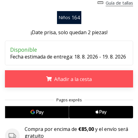
Guía de tallas
embajador
Weplayhandball!
164
Niños
¿Te
consideras
¡Date prisa, solo quedan
2 piezas
!
un
jugón?
Disponible
¡Te
Fecha estimada de entrega:
18. 8. 2026 - 19. 8. 2026
queremos
en
nuestro
equipo!
Añadir a la cesta
.
.
.
Mostrar
todos
los
artículos
Compra por encima de
€85,00
y el envío será
gratuito