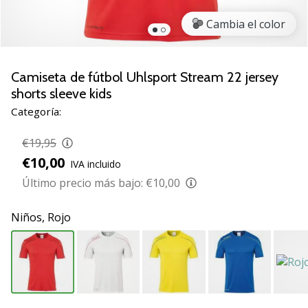
zapatillas
Cambia el color
de
balonmano
PUMA
Accelerate
Camiseta de fútbol Uhlsport Stream 22 jersey
NITRO
shorts sleeve kids
SQD
Categoría:
5!
Descubre
€19,95
las
€10,00
actualizaciones
IVA incluido
técnicas
Último precio más bajo:
€10,00
y…
Niños,
Rojo
25. 11. 2024
•
2 min. de lectura
¡Conviértete
en