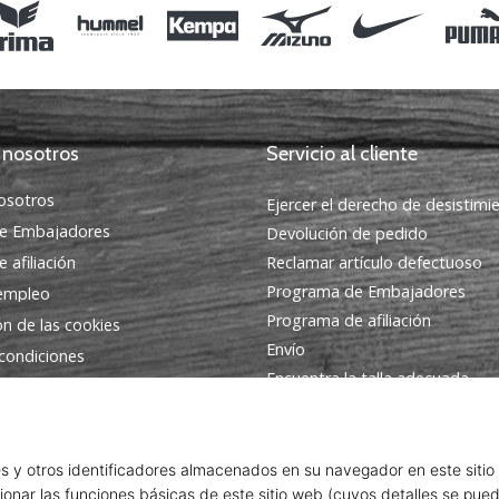
 nosotros
Servicio al cliente
osotros
Ejercer el derecho de desistimi
e Embajadores
Devolución de pedido
 afiliación
Reclamar artículo defectuoso
Programa de Embajadores
 empleo
Programa de afiliación
ón de las cookies
Envío
condiciones
Encuentra la talla adecuada
Contacto
Preguntas frecuentes
Política de privacidad