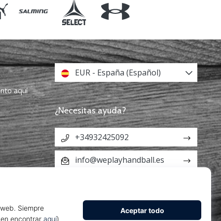
EUR - España (Español)
ento aquí
¿Necesitas ayuda?
+34932425092
info@weplayhandball.es