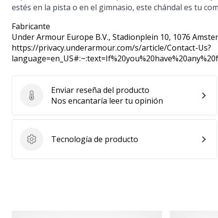
estés en la pista o en el gimnasio, este chándal es tu c
Fabricante
Under Armour Europe B.V.
, Stadionplein 10, 1076 Amste
https://privacy.underarmour.com/s/article/Contact-Us?
language=en_US#:~:text=If%20you%20have%20any%2
Enviar reseña del producto
Enviar reseña del producto
Nos encantaría leer tu opinión
Tecnología de producto
Tecnología de producto