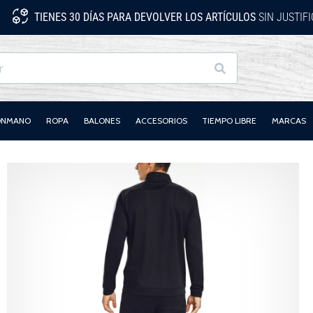
TIENES 30 DÍAS PARA DEVOLVER LOS ARTÍCULOS
SIN JUSTIF
Buscar
LONMANO
ROPA
BALONES
ACCESORIOS
TIEMPO LIBRE
MARCAS