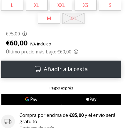
L
XL
XXL
XS
S
M
3XL
€75,00
€60,00
IVA incluido
Último precio más bajo:
€60,00
Añadir a la cesta
Compra por encima de
€85,00
y el envío será
gratuito
Opciones de envío