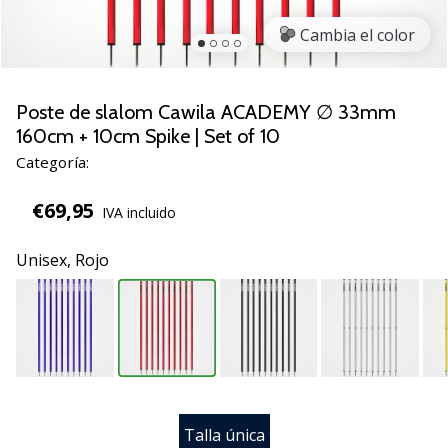
zapatillas
Cambia el color
de
balonmano
PUMA
Accelerate
Poste de slalom Cawila ACADEMY ∅ 33mm
NITRO
160cm + 10cm Spike | Set of 10
SQD
Categoría:
5!
Descubre
€69,95
IVA incluido
las
actualizaciones
Unisex,
Rojo
técnicas
y…
25. 11. 2024
•
2 min. de lectura
¡Conviértete
Talla única
en