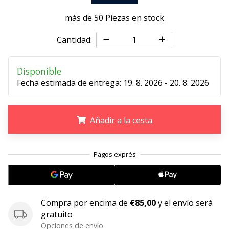
embajador
más de 50 Piezas en stock
Weplayhandball!
Cantidad:
¿Te
consideras
un
Disponible
jugón?
Fecha estimada de entrega:
19. 8. 2026 - 20. 8. 2026
¡Te
queremos
en
nuestro
Añadir a la cesta
equipo!
.
.
.
Mostrar
todos
los
Compra por encima de
€85,00
y el envío será
artículos
gratuito
Opciones de envío