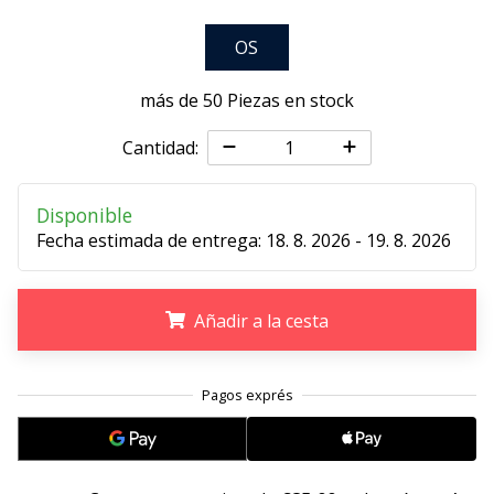
embajador
OS
Weplayhandball!
¿Te
más de 50 Piezas en stock
consideras
un
Cantidad:
jugón?
¡Te
queremos
Disponible
en
Fecha estimada de entrega:
18. 8. 2026 - 19. 8. 2026
nuestro
equipo!
Añadir a la cesta
Mostrar
.
.
.
todos
los
artículos