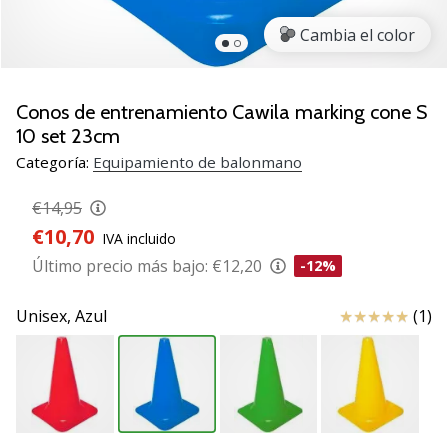
zapatillas
Cambia el color
de
balonmano
PUMA
Accelerate
Conos de entrenamiento Cawila marking cone S
NITRO
10 set 23cm
SQD
Categoría:
Equipamiento de balonmano
5!
Descubre
€14,95
las
€10,70
actualizaciones
IVA incluido
técnicas
Último precio más bajo:
€12,20
-12%
y…
Reseña
Unisex,
Azul
(1)
25. 11. 2024
•
2 min. de lectura
¡Conviértete
en