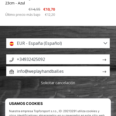
23cm
- Azul
€14,95
€10,70
Último precio más bajo
€12,20
EUR - España (Español)
+34932425092
info@weplayhandball.es
Solicitar cancelación
Acerca de nosotros